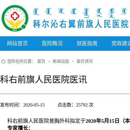
网站首页
医院概况
就医指南
党政建
医院介绍
就医流程
党组织结
您所在的位置：
首页
>
新闻动态
>
医疗资讯
院长寄语
医生介绍
党风廉政
领导介绍
医保信息
党建动
科右前旗人民医院医讯
组织机构
科室介绍
支部工
医疗设备
查询服务
医德医
联系我们
特色医疗
政务公
发布时间：
2020-05-15
点击数：
25792
次
地理位置
出诊信息
平安医
科右前旗人民医院普胸外科拟定于
2020年5月15日（
专家介绍
专家擅长：