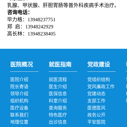
乳腺、甲状腺、肝胆胃肠等普外科疾病手术治疗。
咨询电话：
毕力格：13948237751
郑 启：13948242929
高长林：13948238405
医院概况
就医指南
党政建设
医院介绍
就医流程
党组织结构
院长寄语
医生介绍
党风廉政工作
领导介绍
医保信息
党建动态
组织机构
科室介绍
支部工作
医疗设备
查询服务
医德医风
联系我们
特色医疗
政务公开
地理位置
出诊信息
平安医院